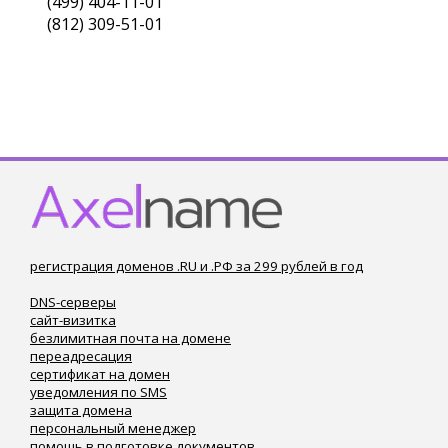
(499) 404-11-01
(812) 309-51-01
регистрация доменов .RU и .РФ за 299 рублей в год
DNS-серверы
сайт-визитка
безлимитная почта на домене
переадресация
сертификат на домен
уведомления по SMS
защита домена
персональный менеджер
помощь в подготовке документов